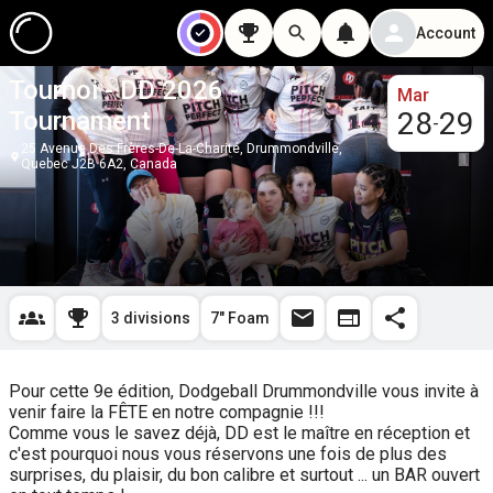
Account
Tournoi - DD 2026 -
Mar
Tournament
28
29
-
25 Avenue Des Frères-De-La-Charité, Drummondville,
Quebec J2B 6A2, Canada
3 divisions
7" Foam
Pour cette 9e édition, Dodgeball Drummondville vous invite à 
venir faire la FÊTE en notre compagnie !!!

Comme vous le savez déjà, DD est le maître en réception et 
c'est pourquoi nous vous réservons une fois de plus des 
surprises, du plaisir, du bon calibre et surtout ... un BAR ouvert 